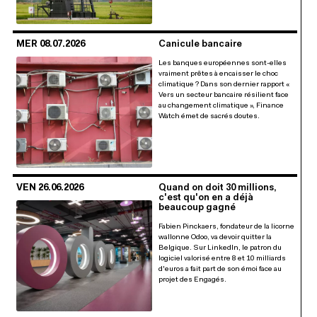
MER 08.07.2026
Canicule bancaire
Les banques européennes sont-elles
vraiment prêtes à encaisser le choc
climatique ? Dans son dernier rapport «
Vers un secteur bancaire résilient face
au changement climatique », Finance
Watch émet de sacrés doutes.
VEN 26.06.2026
Quand on doit 30 millions,
c'est qu'on en a déjà
beaucoup gagné
Fabien Pinckaers, fondateur de la licorne
wallonne Odoo, va devoir quitter la
Belgique. Sur LinkedIn, le patron du
logiciel valorisé entre 8 et 10 milliards
d'euros a fait part de son émoi face au
projet des Engagés.