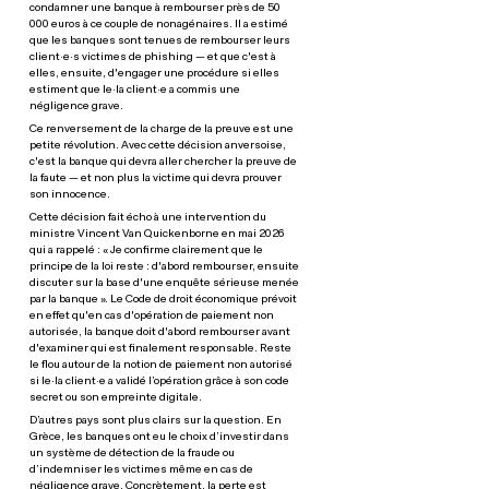
condamner une banque à rembourser près de 50
000 euros à ce couple de nonagénaires. Il a estimé
que les banques sont tenues de rembourser leurs
client·e·s victimes de phishing — et que c'est à
elles, ensuite, d'engager une procédure si elles
estiment que le·la client·e a commis une
négligence grave.
Ce renversement de la charge de la preuve est une
petite révolution. Avec cette décision anversoise,
c'est la banque qui devra aller chercher la preuve de
la faute — et non plus la victime qui devra prouver
son innocence.
Cette décision fait écho à une intervention du
ministre Vincent Van Quickenborne en mai 2026
qui a rappelé : « Je confirme clairement que le
principe de la loi reste : d'abord rembourser, ensuite
discuter sur la base d'une enquête sérieuse menée
par la banque ». Le Code de droit économique prévoit
en effet qu'en cas d'opération de paiement non
autorisée, la banque doit d'abord rembourser avant
d'examiner qui est finalement responsable. Reste
le flou autour de la notion de paiement non autorisé
si le·la client·e a validé l’opération grâce à son code
secret ou son empreinte digitale.
D’autres pays sont plus clairs sur la question. En
Grèce, les banques ont eu le choix d’investir dans
un système de détection de la fraude ou
d’indemniser les victimes même en cas de
négligence grave. Concrètement, la perte est