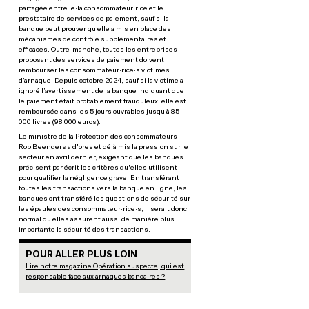
partagée entre le·la consommateur·rice et le
prestataire de services de paiement, sauf si la
banque peut prouver qu’elle a mis en place des
mécanismes de contrôle supplémentaires et
efficaces. Outre-manche, toutes les entreprises
proposant des services de paiement doivent
rembourser les consommateur·rice·s victimes
d’arnaque. Depuis octobre 2024, sauf si la victime a
ignoré l’avertissement de la banque indiquant que
le paiement était probablement frauduleux, elle est
remboursée dans les 5 jours ouvrables jusqu’à 85
000 livres (98 000 euros).
Le ministre de la Protection des consommateurs
Rob Beenders a d'ores et déjà mis la pression sur le
secteur en avril dernier, exigeant que les banques
précisent par écrit les critères qu'elles utilisent
pour qualifier la négligence grave. En transférant
toutes les transactions vers la banque en ligne, les
banques ont transféré les questions de sécurité sur
les épaules des consommateur·rice·s, il serait donc
normal qu’elles assurent aussi de manière plus
importante la sécurité des transactions.
POUR ALLER PLUS LOIN
Lire notre magazine Opération suspecte, qui est
responsable face aux arnaques bancaires ?