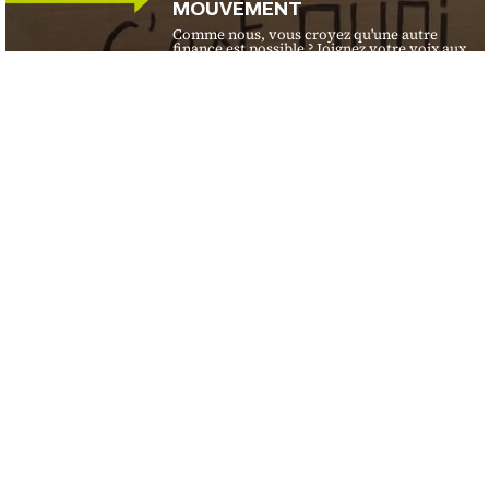
MOUVEMENT
Comme nous, vous croyez qu'une autre
finance est possible ? Joignez votre voix aux
4000 membres de notre mouvement
(coopératives,asbl,citoyen·ne·s engagé·e·s)
et soutenons la finance de demain.
DEVENIR MEMBRE
FAIRE UN DON
Financité
Ce que nous faisons
Organisation
Nos activités
Presse
Nos campagnes
Protection des données
Nos publications
Mentions légales
Contact
Ils nous soutiennent