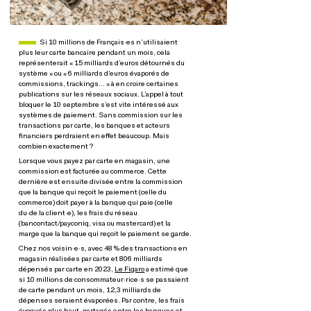
Paragraphe actualités
Si 10 millions de Français·es n’utilisaient
plus leur carte bancaire pendant un mois, cela
représenterait « 15 milliards d’euros détournés du
système » ou « 6 milliards d’euros évaporés de
commissions, trackings… » à en croire certaines
publications sur les réseaux sociaux. L’appel à tout
bloquer le 10 septembre s’est vite intéressé aux
systèmes de paiement. Sans commission sur les
transactions par carte, les banques et acteurs
financiers perdraient en effet beaucoup. Mais
combien exactement ?
Lorsque vous payez par carte en magasin, une
commission est facturée au commerce. Cette
dernière est ensuite divisée entre la commission
que la banque qui reçoit le paiement (celle du
commerce) doit payer à la banque qui paie (celle
du·de la client·e), les frais du réseau
(bancontact/payconiq, visa ou mastercard) et la
marge que la banque qui reçoit le paiement se garde.
Chez nos voisin·e·s, avec 48 % des transactions en
magasin réalisées par carte et 806 milliards
dépensés par carte en 2023,
Le Figaro
a estimé que
si 10 millions de consommateur·rice·s se passaient
de carte pendant un mois, 12,3 milliards de
dépenses seraient évaporées. Par contre, les frais