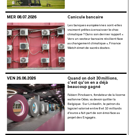
MER 08.07.2026
Canicule bancaire
Les banques européennes sont-elles
vraiment prêtes à encaisser le choc
climatique ? Dans son dernier rapport «
Vers un secteur bancaire résilient face
au changement climatique », Finance
Watch émet de sacrés doutes.
VEN 26.06.2026
Quand on doit 30 millions,
c'est qu'on en a déjà
beaucoup gagné
Fabien Pinckaers, fondateur de la licorne
wallonne Odoo, va devoir quitter la
Belgique. Sur LinkedIn, le patron du
logiciel valorisé entre 8 et 10 milliards
d'euros a fait part de son émoi face au
projet des Engagés.