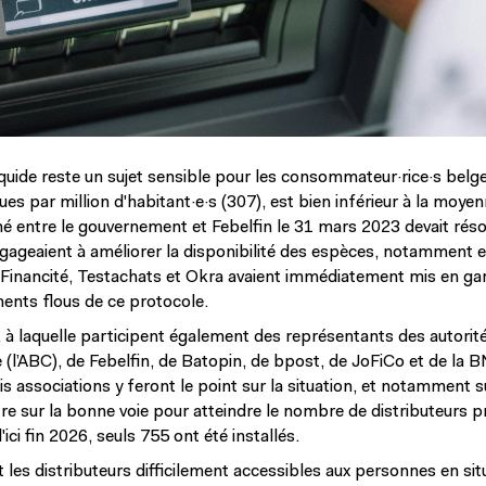
liquide reste un sujet sensible pour les consommateur·rice·s bel
es par million d'habitant·e·s (307), est bien inférieur à la moye
né entre le gouvernement et Febelfin le 31 mars 2023 devait ré
ageaient à améliorer la disponibilité des espèces, notamment e
 Financité, Testachats et Okra avaient immédiatement mis en ga
ents flous de ce protocole.
 à laquelle participent également des représentants des autorités
 (l’ABC), de Febelfin, de Batopin, de bpost, de JoFiCo et de la 
 associations y feront le point sur la situation, et notamment sur
tre sur la bonne voie pour atteindre le nombre de distributeurs p
ci fin 2026, seuls 755 ont été installés.
les distributeurs difficilement accessibles aux personnes en sit