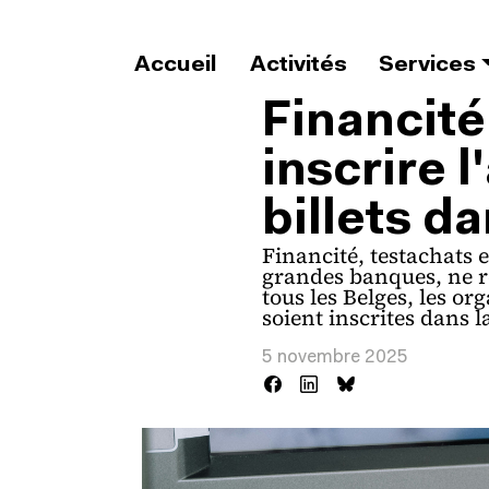
Aller au contenu principal
Accueil
Activités
Services
Financité
inscrire 
billets da
Financité, testachats 
grandes banques, ne r
tous les Belges, les o
soient inscrites dans la
5 novembre 2025