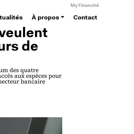
Menu du compte de l'utilis
My Financité
tualités
À propos
Contact
 veulent
eurs de
ium des quatre
accès aux espèces pour
 secteur bancaire