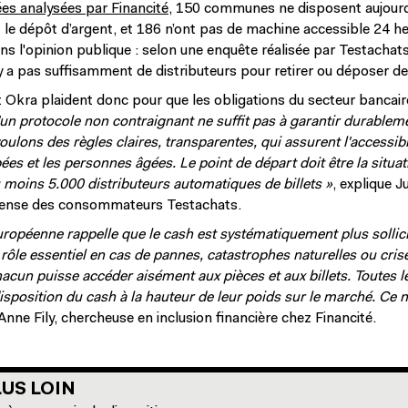
es analysées par Financité
, 150 communes ne disposent aujourd
 le dépôt d’argent, et 186 n’ont pas de machine accessible 24 heu
ns l'opinion publique : selon une enquête réalisée par Testacha
'y a pas suffisamment de distributeurs pour retirer ou déposer de 
t Okra plaident donc pour que les obligations du secteur bancair
u'un protocole non contraignant ne suffit pas à garantir durablem
oulons des règles claires, transparentes, qui assurent l'accessib
es et les personnes âgées. Le point de départ doit être la situ
u moins 5.000 distributeurs automatiques de billets »
, explique J
éfense des consommateurs Testachats.
ropéenne rappelle que le cash est systématiquement plus sollicit
 rôle essentiel en cas de pannes, catastrophes naturelles ou cris
hacun puisse accéder aisément aux pièces et aux billets. Toutes 
isposition du cash à la hauteur de leur poids sur le marché. Ce n
 Anne Fily, chercheuse en inclusion financière chez Financité.
US LOIN