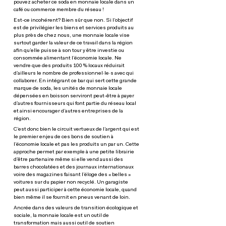
pouvez acheter ce soda en monnaie locale dans un
café ou commerce membre du réseau !
Est-ce incohérent? Bien sûr que non. Si l’objectif
est de privilégier les biens et services produits au
plus près de chez nous, une monnaie locale vise
surtout garder la valeur de ce travail dans la région
afin qu’elle puisse à son tour y être investie ou
consommée alimentant l’économie locale. Ne
vendre que des produits 100 % locaux réduirait
d’ailleurs le nombre de professionnel·le·s avec qui
collaborer. En intégrant ce bar qui sert cette grande
marque de soda, les unités de monnaie locale
dépensées en boisson serviront peut-être à payer
d’autres fournisseurs qui font partie du réseau local
et ainsi encourager d’autres entreprises de la
région.
C’est donc bien le circuit vertueux de l’argent qui est
le premier enjeu de ces bons de soutien à
l’économie locale et pas les produits un par un. Cette
approche permet par exemple à une petite librairie
d’être partenaire même si elle vend aussi des
barres chocolatées et des journaux internationaux
voire des magazines faisant l’éloge des « belles »
voitures sur du papier non recyclé. Un garagiste
peut aussi participer à cette économie locale, quand
bien même il se fournit en pneus venant de loin.
Ancrée dans des valeurs de transition écologique et
sociale, la monnaie locale est un outil de
transformation mais aussi outil de soutien