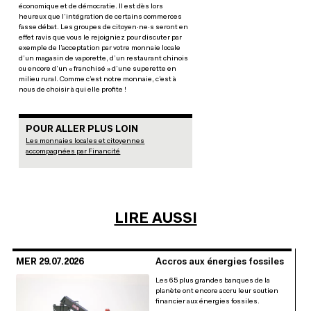
économique et de démocratie. Il est dès lors
heureux que l’intégration de certains commerces
fasse débat. Les groupes de citoyen·ne·s seront en
effet ravis que vous le rejoigniez pour discuter par
exemple de l’acceptation par votre monnaie locale
d’un magasin de vaporette, d’un restaurant chinois
ou encore d’un « franchisé » d’une superette en
milieu rural. Comme c’est notre monnaie, c’est à
nous de choisir à qui elle profite !
POUR ALLER PLUS LOIN
Les monnaies locales et citoyennes
accompagnées par Financité
LIRE AUSSI
MER 29.07.2026
Accros aux énergies fossiles
Les 65 plus grandes banques de la
planète ont encore accru leur soutien
financier aux énergies fossiles.