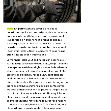
Paragraphe actualités
En permettant de payer à la fois de la
nourriture, des livres, des cadeaux, des services ou
encore son kinésithérapeute, une monnaie locale
joue le rôle d’un super chèque repas ou chèque
cadeau qui serait utilisable partout. Cependant, ce
type de monnaie précise être un « bon de soutien à
l’économie locale ». C’est précisément pour ne pas
être utilisable pour n’importe quoi.
La monnaie locale veut se limiter à une économie
vertueuse (à savoir locale et durable), ce qui implique
de respecter certaines règles rassemblées dans la
charte de valeurs. Les professionnel·les ayant été
accepté·es au sein du réseau MLC sont donc en
quelque sorte labelisé·es « acteurs·rices soutenant
l’économie locale ». Cela permet de les distinguer de
grandes chaines commerciales où le contact avec
les gestionnaires est loin de pouvoir être qualifié de
circuit court tout comme leurs bénéfices qui finiront
plus vite au bout du monde qu’au restaurant du coin
pour fêter un bon chiffre d’affaires. Pour ces raisons,
il ne serait pas imaginable que Coca-Cola intègre le
réseau d’une monnaie locale. Néanmoins vous