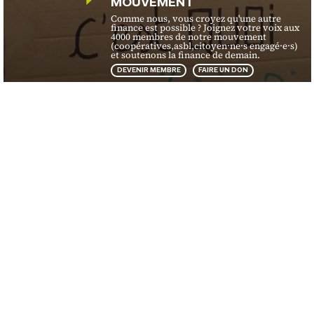
MOUVEMENT
Comme nous, vous croyez qu'une autre
finance est possible ? Joignez votre voix aux
4000 membres de notre mouvement
(coopératives,asbl,citoyen·ne·s engagé·e·s)
et soutenons la finance de demain.
DEVENIR MEMBRE
FAIRE UN DON
Financité
Ce que nous faisons
Organisation
Nos activités
Presse
Nos campagnes
Protection des données
Nos publications
Mentions légales
Contact
Ils nous soutiennent