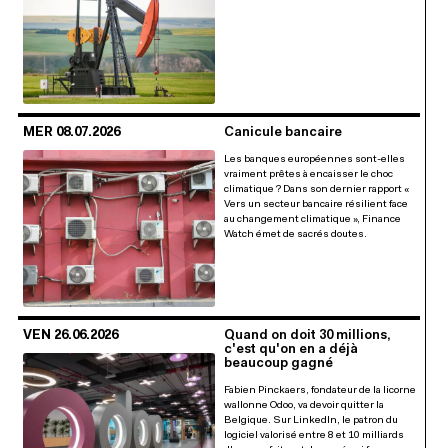
MER 08.07.2026
Canicule bancaire
Les banques européennes sont-elles
vraiment prêtes à encaisser le choc
climatique ? Dans son dernier rapport «
Vers un secteur bancaire résilient face
au changement climatique », Finance
Watch émet de sacrés doutes.
VEN 26.06.2026
Quand on doit 30 millions,
c'est qu'on en a déjà
beaucoup gagné
Fabien Pinckaers, fondateur de la licorne
wallonne Odoo, va devoir quitter la
Belgique. Sur LinkedIn, le patron du
logiciel valorisé entre 8 et 10 milliards