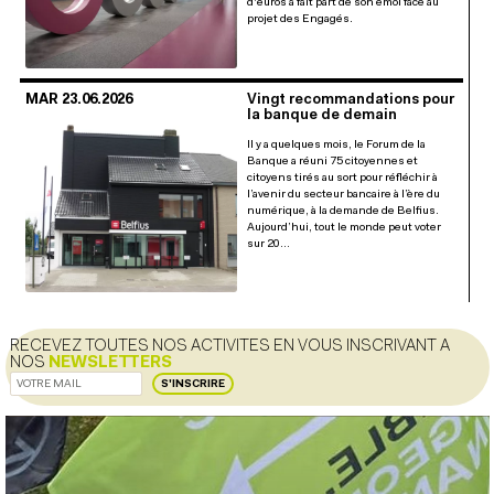
d'euros a fait part de son émoi face au
projet des Engagés.
MAR 23.06.2026
Vingt recommandations pour
la banque de demain
Il y a quelques mois, le Forum de la
Banque a réuni 75 citoyennes et
citoyens tirés au sort pour réfléchir à
l’avenir du secteur bancaire à l’ère du
numérique, à la demande de Belfius.
Aujourd’hui, tout le monde peut voter
sur 20…
RECEVEZ TOUTES NOS ACTIVITES EN VOUS INSCRIVANT A
NOS
NEWSLETTERS
S'INSCRIRE