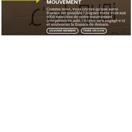
MOUVEMENT
Comme nous, vous croyez qu'une autre
finance est possible ? Joignez votre voix aux
4000 membres de notre mouvement
(coopératives,asbl,citoyen·ne·s engagé·e·s)
et soutenons la finance de demain.
DEVENIR MEMBRE
FAIRE UN DON
Financité
Ce que nous faisons
Organisation
Nos activités
Presse
Nos campagnes
Protection des données
Nos publications
Mentions légales
Contact
Ils nous soutiennent