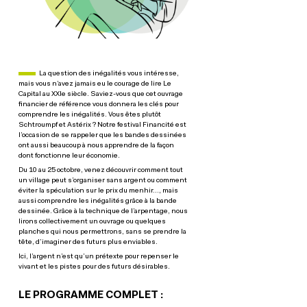
Paragraphe actualités
La question des inégalités vous intéresse,
mais vous n’avez jamais eu le courage de lire Le
Capital au XXIe siècle. Saviez-vous que cet ouvrage
financier de référence vous donnera les clés pour
comprendre les inégalités. Vous êtes plutôt
Schtroumpf et Astérix ? Notre festival Financité est
l’occasion de se rappeler que les bandes dessinées
ont aussi beaucoup à nous apprendre de la façon
dont fonctionne leur économie.
Du 10 au 25 octobre, venez découvrir comment tout
un village peut s’organiser sans argent ou comment
éviter la spéculation sur le prix du menhir…, mais
aussi comprendre les inégalités grâce à la bande
dessinée. Grâce à la technique de l’arpentage, nous
lirons collectivement un ouvrage ou quelques
planches qui nous permettrons, sans se prendre la
tête, d’imaginer des futurs plus enviables.
Ici, l’argent n’est qu’un prétexte pour repenser le
vivant et les pistes pour des futurs désirables.
LE PROGRAMME COMPLET :