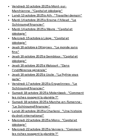
Vendredi 10 octobre 2025 à Mont-sur-
Marchienne : "Capital et idéologie"
Lundi 13 octobre 2025 à Ath : "Travailler demain"
Mardi 14 octobre 2025 à Braine-l'Alleud : "Le
Schtroumpf financier"
Mardi 14 octobre 2025 à Wavre : "Capital et
idéologie"
Mercredi 15 octobre à Liège : "Capital et
idéologie"
Jeudi 16 octobre à Ottignies : "Le monde sans
fins"
Jeudi 16 octobre 2025 à Gembloux : "Capital et
idéologie"
Jeudi 16 octobre 2025 à Walcourt : "Dans
l'indifférence générale"
Jeudi 16 octobre 2025 à Uccle : "La Pythie vous
parle"
Vendredi 17 octobre 2025 à Erquelinnes : "Le
Schtroumpf financier"
Samedi 18 octobre 2025 à Molenbeek : "Comment
les riches ravagent la planète ?"
Samedi 18 octobre 2025 à Marche-en-Famenne :
"Le Schtroumpf financier"
Lundi 20 octobre 2025 à Charleroi : "Une histoire
du droit international"
Mercredi 22 octobre 2025 à Mons : "Capital et
idéologie"
Mercredi 22 octobre 2025 à Verviers : "Comment
les riches ravagent la planète ?"