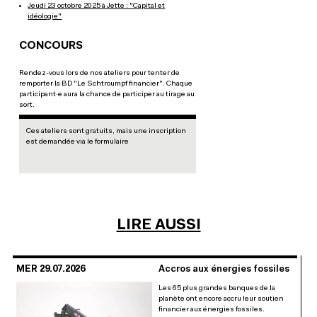
Jeudi 23 octobre 2025 à Jette : "Capital et
idéologie"
CONCOURS
Rendez-vous lors de nos ateliers pour tenter de
remporter la BD "Le Schtroumpf financier". Chaque
participant·e aura la chance de participer au tirage au
sort.
Ces ateliers sont gratuits, mais une inscription
est demandée via le formulaire
LIRE AUSSI
MER 29.07.2026
Accros aux énergies fossiles
Les 65 plus grandes banques de la
planète ont encore accru leur soutien
financier aux énergies fossiles.