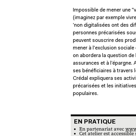
Impossible de mener une "v
(imaginez par exemple vivr
'non digitalisées ont des dif
personnes précarisées sousc
peuvent souscrire des produi
mener à l'exclusion sociale e
on abordera la question de l
assurances et à l’épargne.
ses bénéficiaires à traver
Crédal expliquera ses activ
précarisées et les initiati
populaires.
EN PRATIQUE
En pratique
En partenariat avec
www.
Cet atelier est accessibl