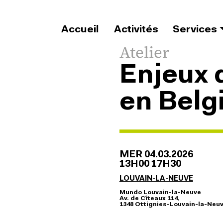
Aller au contenu principal
Accueil
Activités
Services
Type d'évene
Atelier
Enjeux d
en Belg
MER 04.03.2026
13H00 17H30
LOUVAIN-LA-NEUVE
Adresse
Mundo Louvain-la-Neuve
Av. de Cîteaux 114,
1348 Ottignies-Louvain-la-Neu