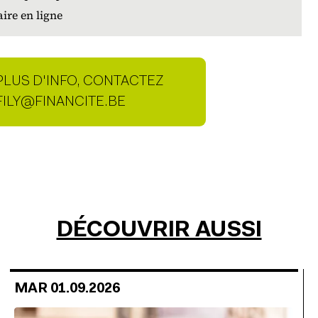
aire en ligne
PLUS D'INFO, CONTACTEZ
NNE DE CONTACT
FILY@FINANCITE.BE
DÉCOUVRIR AUSSI
MAR 01.09.2026