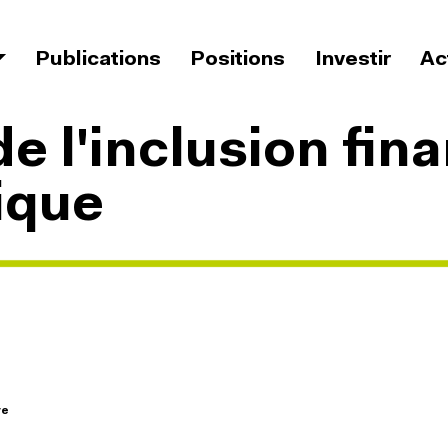
Navigation principale
Publications
Positions
Investir
Ac
ment
e l'inclusion fin
ique
ve