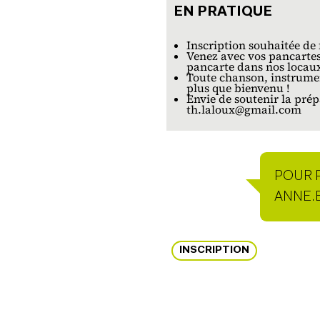
EN PRATIQUE
En pratique
Inscription souhaitée de 
Venez avec vos pancartes
pancarte dans nos locaux
Toute chanson, instrumen
plus que bienvenu !
Envie de soutenir la prép
th.laloux@gmail.com
POUR 
PERSO
ANNE.
INSCRIPTION