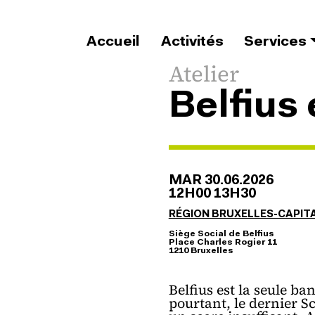
Aller au contenu principal
Accueil
Activités
Services
Type d'évene
Atelier
Belfius 
MAR 30.06.2026
12H00 13H30
RÉGION BRUXELLES-CAPIT
Nom du lieu
Siège Social de Belfius
Adresse du lieu
Place Charles Rogier 11
Code postal du lieu
1210 Bruxelles
Belfius est la seule ba
pourtant, le dernier S