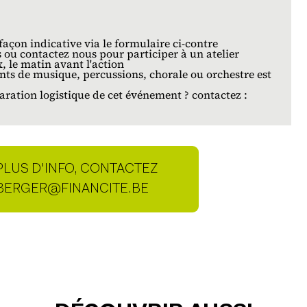
façon indicative via le formulaire ci-contre
 ou contactez nous pour participer à un atelier
, le matin avant l'action
ts de musique, percussions, chorale ou orchestre est
aration logistique de cet événement ? contactez :
PLUS D'INFO, CONTACTEZ
NNE DE CONTACT
BERGER@FINANCITE.BE