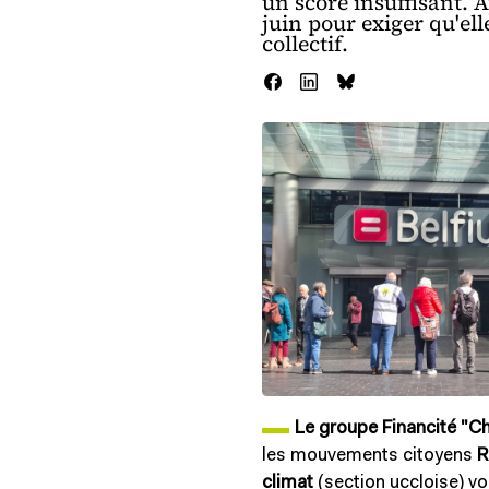
un score insuffisant. 
juin pour exiger qu'el
collectif.
image de gabarit
Le groupe Financité "C
les mouvements citoyens
R
climat
(section uccloise) v