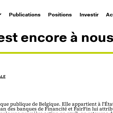
Navigation principale
Publications
Positions
Investir
Ac
ment
est encore à nous
ALE
nque publique de Belgique. Elle appartient à l'Éta
can des banques de Financité et FairFin lui attrib