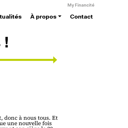
Menu du compte de l'utilis
My Financité
tualités
À propos
Contact
 !
t, donc à nous tous. Et
ue une nouvelle fois