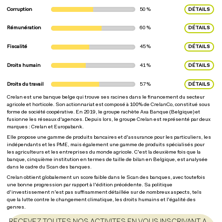
Corruption
50 %
DÉTAILS
Rémunération
60 %
DÉTAILS
Fiscalité
45 %
DÉTAILS
Droits humain
41 %
DÉTAILS
Droits du travail
57 %
DÉTAILS
Crelan est une banque belge qui trouve ses racines dans le financement du secteur
agricole et horticole. Son actionnariat est composé à 100% de CrelanCo, constitué sous
forme de société coopérative. En 2019, le groupe rachète Axa Banque (Belgique) et
fusionne les réseaux d'agences. Depuis lors, le groupe Crelan est représenté par deux
marques : Crelan et Europabank.
Elle propose une gamme de produits bancaires et d'assurance pour les particuliers, les
indépendants et les PME, mais également une gamme de produits spécialisés pour
les agriculteurs et les entreprises du monde agricole. C'est la deuxième fois que la
banque, cinquième institution en termes de taille de bilan en Belgique, est analysée
dans le cadre du Scan des banques.
Crelan obtient globalement un score faible dans le Scan des banques, avec toutefois
une bonne progression par rapport à l'édition précédente. Sa politique
d'investissement n'est pas suffisamment détaillée sur de nombreux aspects, tels
que la lutte contre le changement climatique, les droits humains et l'égalité des
genres.