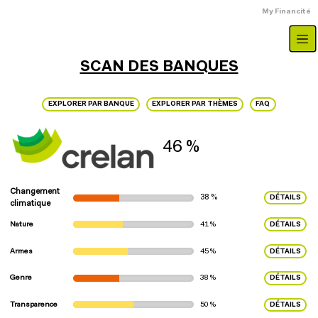
Aller au contenu principal
Menu du compte
My Financité
SCAN DES BANQUES
EXPLORER PAR BANQUE
EXPLORER PAR THÈMES
FAQ
46 %
Changement
38 %
DÉTAILS
climatique
Nature
41 %
DÉTAILS
Armes
45 %
DÉTAILS
Genre
38 %
DÉTAILS
Transparence
50 %
DÉTAILS