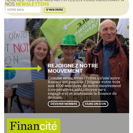
RECEVEZ TOUTES NOS ACTIVITES EN VOUS INSCRIVANT A
NOS
NEWSLETTERS
S'INSCRIRE
REJOIGNEZ NOTRE
MOUVEMENT
Comme nous, vous croyez qu'une autre
finance est possible ? Joignez votre voix
aux 4000 membres de notre mouvement
(coopératives,asbl,citoyen·ne·s
engagé·e·s) et soutenons la finance de
demain.
DEVENIR MEMBRE
FAIRE UN DON