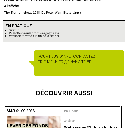
A l'affiche
The Truman show, 1998, De Peter Weir (Etats-Unis)
EN PRATIQUE
En pratique
Gratuit
Prix offerts aux premiers gagnants
Verre de l'amitié à la fin de la séance
POUR PLUS D'INFO, CONTACTEZ
PERSONNE DE CONTACT
ERIC.MEUNIER@FINANCITE.BE
DÉCOUVRIR AUSSI
MAR 01.09.2026
EN LIGNE
Atelier
Websession#1 : Introduction