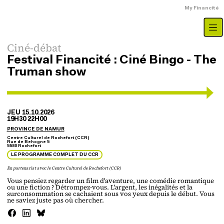
Aller au contenu principal
Menu du compte
My Financité
Type d'évenement
Ciné-débat
Festival Financité : Ciné Bingo - The
Truman show
JEU 15.10.2026
19H30 22H00
PROVINCE DE NAMUR
Nom du lieu
Centre Culturel de Rochefort (CCR)
Adresse du lieu
Rue de Behogne 5
Code postal du lieu
5580 Rochefort
LE PROGRAMME COMPLET DU CCR
Partenariat
En partenariat avec le Centre Culturel de Rochefort (CCR)
Vous pensiez regarder un film d'aventure, une comédie romantique
ou une fiction ? Détrompez-vous. L'argent, les inégalités et la
surconsommation se cachaient sous vos yeux depuis le début. Vous
ne saviez juste pas où chercher.