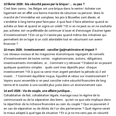
10 février 2026 : Ma sécurité passe par la brique ! … ou pas ?
C’est bien connu : les Belges ont une brique dans le ventre ! Acheter son
logement est en effet une bonne manière de sécuriser sa pension. Mais le
marché de l’immobilier est complexe, les prix à Bruxelles sont élevés, et
s’endetter à long terme peut faire peur. A quoi faut-il faire attention quand on
achète un bien et quand on signe un crédit ? Et si on ne peut ou on ne souhaite
pas acheter, est-ce préférable de continuer à louer et d’envisager d’autres types
d’investissement ? Est-ce qu’il n’existe pas quand même des initiatives qui
permettent de se loger à un coût abordable tout en sécurisant son avenir
financier ?
10 mars 2026 : Investissement : concilier (pa)matrimoine et impact ?
Les réseaux sociaux et les magazines économiques regorgent de conseils
d’investissement de toutes sortes : cryptomonnaies, actions, obligations,
investissements immobiliers, or… Comment s’y retrouver ? D’abord en se posant
quelques questions simples : quels sont mes objectifs pour chaque
investissement ? Et à quoi va servir mon argent pendant la période où il est
investi …? Comment équilibrer risque, liquidité et retour sur investissement ?
Voyons aussi ensemble si on peut concilier notre sécurité financière de long
terme et le soutien à une société plus juste dans un environnement sain.
14 avril 2026 : Vie de couple, une affaire juridique…
Cohabitation de fait, cohabitation légale, mariage sous le régime de la
communauté ou de la séparation des biens : qu’est-ce que cela implique dans
la répartition de la richesse financière au sein du couple ? Que se passerait-il
en cas de séparation ou de décès de l’un des partenaires ? Quel régime serait
le mieux adapté à quel type de situation ? Et si je ne me sens pas en sécurité