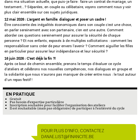
dans ma situation actuelle, que puis-je faire : faire un contrat de mariage, un
testament…? Séparées, en couple ou célibataire, voyons comment nous y voir
plus clair ensemble sur ces sujets juridiques.
12 mai 2026 : L’argent en famille: dialoguer et poser un cadre !
Être consciente des inégalités économiques dans son couple c’est une chose,
en parler sereinement avec son partenaire, c’en est une autre. Comment
aborder ces questions sereinement pour assurer la sécurité de chaque
personne ? Et nos enfants, exposés à de multiples sollicitations : comment les
responsabiliser sans créer de peur envers l’avenir ? Comment aiguiller les filles
en particulier pour assurer leur indépendance et leur sécurité ?
16 juin 2026 : C’est déjà la fin ?!
Après ce bout de chemin ensemble, prenons le temps d’évaluer ce cycle
d’ateliers et célébrons nos nouvelles compétences, nos dialogues en groupe et
la solidarité que nous n’aurons pas manquer de créer entre nous : le tout autour
d’un repas festif !
EN PRATIQUE
En pratique
Gratuit
Pas besoin d'expertise particulière
Inscription souhaitée pour faciliter l'organisation des ateliers
Il est souhaitable (mais pas obligatoire) de participer à l'entièreté du cycle
POUR PLUS D'INFO, CONTACTEZ
PERSONNE DE CONTACT
DANAE.LIST@FINANCITE.BE