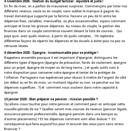
4 novembre 2025 : Gestion du budget familial : équilibré et juste !
En fin de mois, on a parfois de mauvaises surprises. Commençons par lister nos
différents revenus, seule ou en couple, sans oublier le manque à gagner du
travail domestique supporté par la femme. Faisons un peu de tri entre les
dépenses fixes, variables, mensuelles, ou plus occasionnelles, voyons comment
anticiper et lisser les grosses dépenses. Au niveau du couple, la gestion des
finances dans un couple commence souvent devant la liste de courses... Qui
paye quoi, avec quels revenus, à partir de quels comptes... On explorera
différentes façons de répartir les dépenses et les écueils à éviter pour ne pas se
retrouver lésées.
9 décembre 2025 : Epargne : incontournable pour se protéger !
Rappelons ensemble pourquoi il est important d'épargner, distinguons les
différents types d'épargne (épargne de précaution, fonds de roulement, épargne
pour un projet, épargne de moyen ou de long terme...) et quels outils sont à
notre disposition pour conserver notre épargne et tenter de la protéger de
l’inflation. Partageons nos expériences pour réussir à mettre de l'argent de côté
(en début ou en fin de mois, un montant régulier ou non, se pencher sur les
dépenses superflues ..?) et comment nous soutenir dans notre capacité à
épargner.
13 janvier 2026 : Bien préparer sa pension : mission possible ?
Qu’allons-nous toucher pour notre pension et comment peut-on anticiper cette
nouvelle période de vie ? Quelles seront mes sources de revenus (pension légale,
assurance pension professionnelle, épargne-pension dans une banque ou
d’autres placements) ? Et les dépenses comment vont-elles évoluer ? En
conséquence que faire aujourd’hui pour m’assurer des vieux jours sans stress
financier ?