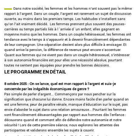
Dans notre société, les femmes et les hommes n'ont souvent pas le même
rapport à l'argent. Dans un couple, l'argent est rarement un sujet de discussion
ouverte, au moins dans les premiers temps. Les habitudes s'installent sans
qu'on l'ait vraiment décidé. Les femmes prennent plus souvent des pauses-
carrières ou temps partiels liés à l´arrivée d´un enfant; elles gagnent en
moyenne moins que les hommes. Dans un couple hétérosexuel, les femmes ont
tendance avec le temps à s'appauvrir et à devenir financièrement dépendantes
de leur compagnon. Une séparation devient alors plus difficile à envisager. Et
quand arrive la pension, la différence de revenus peut encore s'accentuer.
Quant aux femmes qui ne vivent pas dans un couple hétérosexuel, s'intéresser
à son autonomie financière est pour elles une nécessité absolue, pourtant
toutes ne sentent pas équipées pour prendre les bonnes décisions.
LE PROGRAMME EN DÉTAIL
8 octobre 2025 : On se lance, quel est mon rapport à l’argent et suis-je
concernée par les inégalités économiques de genre ?
Pas simple de parler d’argent… Commençons par nous pencher sur la
signification que chacune lui donne. Encore moins facile d’en parler quand on
est une femme, peur de paraître vénale, manque d’éducation sur le sujet, pas
envie d’aborder le sujet dans une relation amoureuse… Pourtant les femmes
sont financièrement désavantagées par rapport aux hommes dès l’enfance :
découvrons quand et comment afin de défendre notre autonomie et notre
sécurité ! Lors de cette première séance, nous explorons les attentes des
participantes et validerons ensemble les sujets à couvrir.