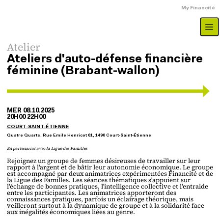
Aller au contenu principal
Menu du compte
My Financité
Type d'évenement
Atelier
Ateliers d'auto-défense financière
féminine (Brabant-wallon)
MER 08.10.2025
20H00 22H00
COURT-SAINT-ÉTIENNE
Adresse
Quatre Quarts, Rue Emile Henricot 61, 1490 Court-Saint-Étienne
Partenariat
En partenariat avec la Ligue des Familles
Rejoignez un groupe de femmes désireuses de travailler sur leur
rapport à l'argent et de bâtir leur autonomie économique. Le groupe
est accompagné par deux animatrices expérimentées Financité et de
la Ligue des Familles. Les séances thématiques s'appuient sur
l'échange de bonnes pratiques, l'intelligence collective et l'entraide
entre les participantes. Les animatrices apporteront des
connaissances pratiques, parfois un éclairage théorique, mais
veilleront surtout à la dynamique de groupe et à la solidarité face
aux inégalités économiques liées au genre.